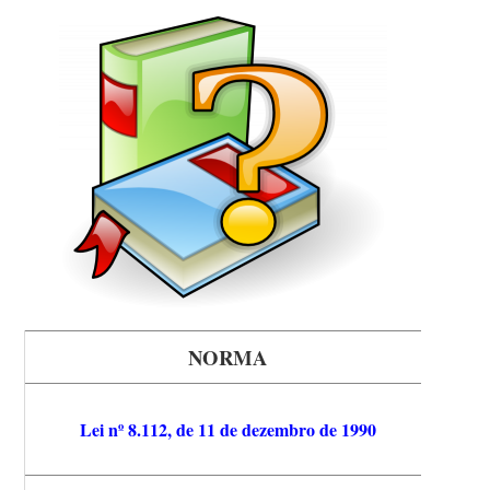
NORMA
Dispõe
Lei nº 8.112, de 11 de dezembro de 1990
civis 
federai