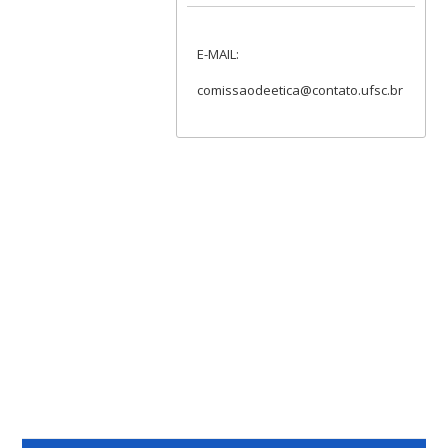
E-MAIL:
comissaodeetica@contato.ufsc.br