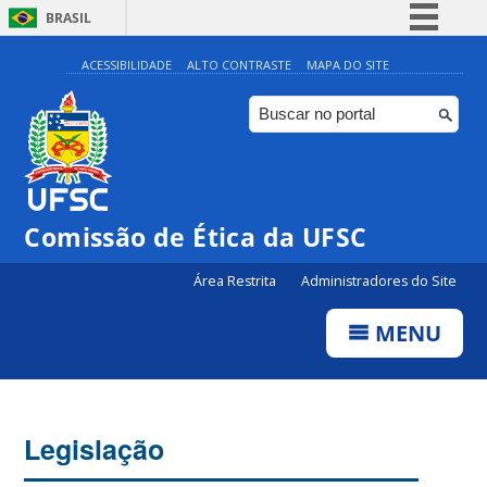
BRASIL
Simplifique!
ACESSIBILIDADE
ALTO CONTRASTE
MAPA DO SITE
Comunica BR
Participe
Acesso à informação
Legislação
Comissão de Ética da UFSC
Canais
Área Restrita
Administradores do Site
MENU
Legislação