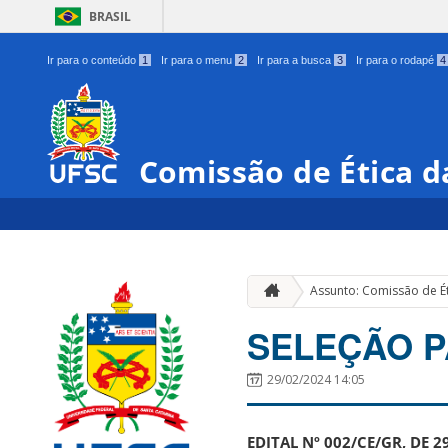
BRASIL
Ir para o conteúdo
1
Ir para o menu
2
Ir para a busca
3
Ir para o rodapé
4
Comissão de Ética d
Assunto: Comissão de É
SELEÇÃO P
29/02/2024 14:05
EDITAL Nº 002/CE/GR, DE 2