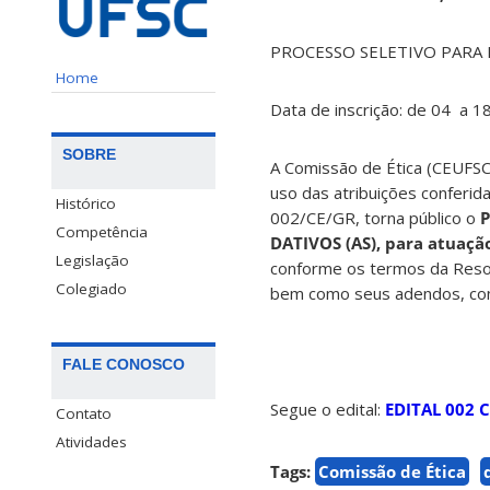
PROCESSO SELETIVO PARA 
Home
Data de inscrição: de 04 a 1
SOBRE
A Comissão de Ética (CEUFSC)
uso das atribuições conferid
Histórico
002/CE/GR, torna público o
P
Competência
DATIVOS (AS), para atuaçã
Legislação
conforme os termos da Reso
Colegiado
bem como seus adendos, con
FALE CONOSCO
Segue o edital:
EDITAL 002 
Contato
Atividades
Tags:
Comissão de Ética