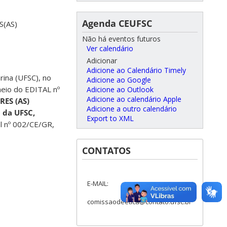
Agenda CEUFSC
(AS)
Não há eventos futuros
Ver calendário
Adicionar
Adicione ao Calendário Timely
rina (UFSC), no
Adicione ao Google
meio do EDITAL nº
Adicione ao Outlook
Adicione ao calendário Apple
ES (AS)
Adicione a outro calendário
 da UFSC,
Export to XML
l nº 002/CE/GR,
CONTATOS
E-MAIL:
comissaodeetica@contato.ufsc.br