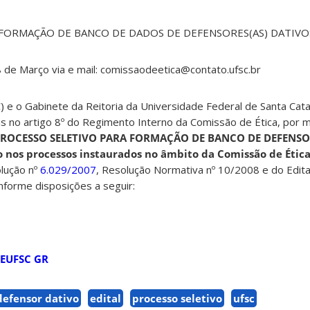
FORMAÇÃO DE BANCO DE DADOS DE DEFENSORES(AS) DATIVOS
8 de Março via e mail: comissaodeetica@contato.ufsc.br
 e o Gabinete da Reitoria da Universidade Federal de Santa Cata
as no artigo 8º do Regimento Interno da Comissão de Ética, por 
ROCESSO SELETIVO PARA FORMAÇÃO DE BANCO DE DEFENSOR
o nos processos instaurados no âmbito da Comissão de Ética
lução n
º
6.029/2007
, Resolução Normativa nº 10/2008 e do Edita
forme disposições a seguir:
CEUFSC GR
defensor dativo
edital
processo seletivo
ufsc