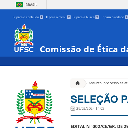
BRASIL
Ir para o conteúdo
1
Ir para o menu
2
Ir para a busca
3
Ir para o rodapé
4
Comissão de Ética d
Assunto: processo selet
SELEÇÃO P
29/02/2024 14:05
EDITAL Nº 002/CE/GR, DE 2