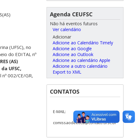
Agenda CEUFSC
(AS)
Não há eventos futuros
Ver calendário
Adicionar
Adicione ao Calendário Timely
rina (UFSC), no
Adicione ao Google
meio do EDITAL nº
Adicione ao Outlook
Adicione ao calendário Apple
ES (AS)
Adicione a outro calendário
 da UFSC,
Export to XML
l nº 002/CE/GR,
CONTATOS
E-MAIL:
comissaodeetica@contato.ufsc.br