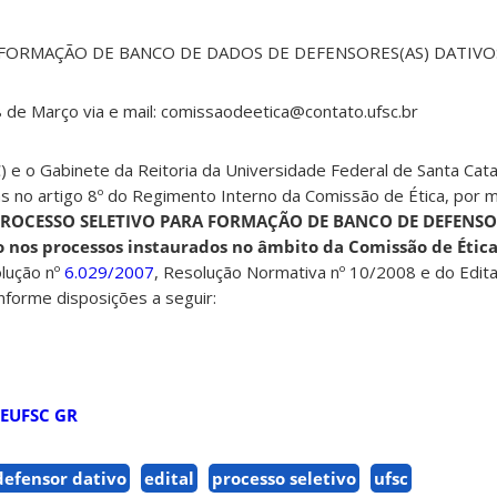
FORMAÇÃO DE BANCO DE DADOS DE DEFENSORES(AS) DATIVOS
8 de Março via e mail: comissaodeetica@contato.ufsc.br
 e o Gabinete da Reitoria da Universidade Federal de Santa Cata
as no artigo 8º do Regimento Interno da Comissão de Ética, por 
ROCESSO SELETIVO PARA FORMAÇÃO DE BANCO DE DEFENSOR
o nos processos instaurados no âmbito da Comissão de Ética
lução n
º
6.029/2007
, Resolução Normativa nº 10/2008 e do Edita
forme disposições a seguir:
CEUFSC GR
defensor dativo
edital
processo seletivo
ufsc