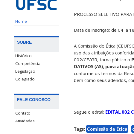
PROCESSO SELETIVO PARA 
Home
Data de inscrição: de 04 a 1
SOBRE
A Comissão de Ética (CEUFSC)
uso das atribuições conferid
Histórico
002/CE/GR, torna público o
P
Competência
DATIVOS (AS), para atuaçã
Legislação
conforme os termos da Reso
Colegiado
bem como seus adendos, con
FALE CONOSCO
Segue o edital:
EDITAL 002 
Contato
Atividades
Tags:
Comissão de Ética